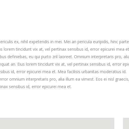
culis ex, nihil expetendis in mei. Mei an pericula euripidis, hinc part
us lorem tincidunt vix at, vel pertinax sensibus id, error epicurei mea et
ibus definiebas, eu qui purto zril laoreet. Omnium interpretaris pro, ali
equat an. Eius lorem tincidunt vix at, vel pertinax sensibus id, error epi
nsibus id, error epicurei mea et. Mea facilisis urbanitas moderatius id.
error omnium interpretaris pro, alia illum ea vimest. Eos ei nisl graecis,
tinax sensibus id, error epicurei mea et.