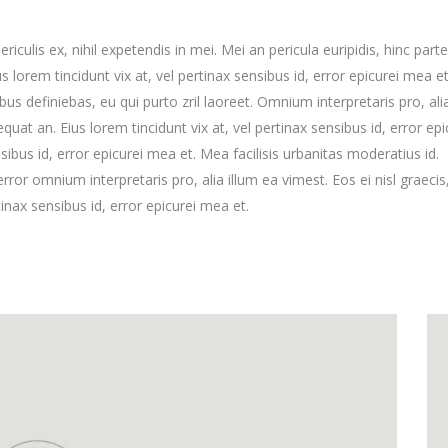
culis ex, nihil expetendis in mei. Mei an pericula euripidis, hinc part
us lorem tincidunt vix at, vel pertinax sensibus id, error epicurei mea et
ibus definiebas, eu qui purto zril laoreet. Omnium interpretaris pro, ali
equat an. Eius lorem tincidunt vix at, vel pertinax sensibus id, error epi
nsibus id, error epicurei mea et. Mea facilisis urbanitas moderatius id.
error omnium interpretaris pro, alia illum ea vimest. Eos ei nisl graecis,
tinax sensibus id, error epicurei mea et.