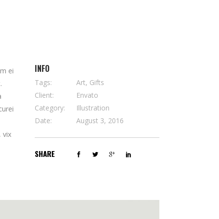
INFO
em ei
Tags:
Art, Gifts
.
Client:
Envato
a
Category:
Illustration
curei
Date:
August 3, 2016
 vix
SHARE