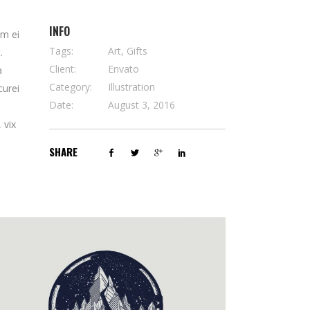
INFO
em ei
Tags:
Art, Gifts
.
Client:
Envato
a
Category:
Illustration
curei
Date:
August 3, 2016
 vix
SHARE