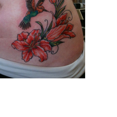
EVERYTHING IS ENERGY
Creative
/
Illustration